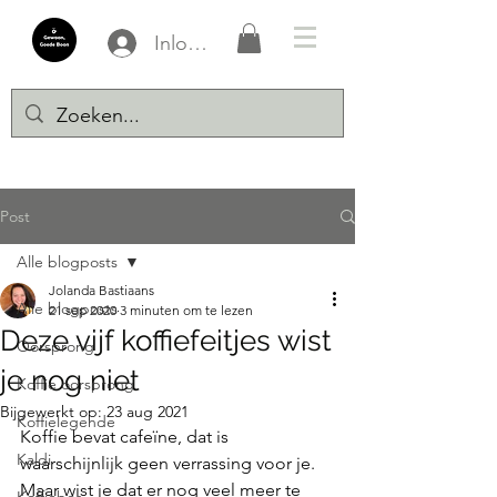
Inloggen
Post
Alle blogposts
Jolanda Bastiaans
Alle blogposts
21 sep 2020
3 minuten om te lezen
Deze vijf koffiefeitjes wist
Oorsprong
je nog niet
Koffie oorsprong
Bijgewerkt op:
23 aug 2021
Koffielegende
Koffie bevat cafeïne, dat is 
Kaldi
waarschijnlijk geen verrassing voor je. 
Maar wist je dat er nog veel meer te 