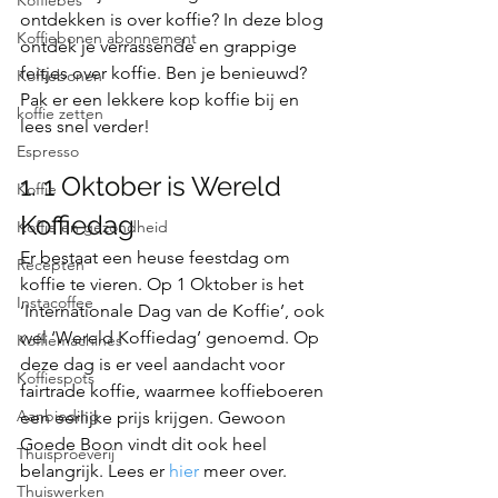
Koffiebes
ontdekken is over koffie? In deze blog 
Koffiebonen abonnement
ontdek je verrassende en grappige 
feitjes over koffie. Ben je benieuwd? 
Koffiebonen
Pak er een lekkere kop koffie bij en 
koffie zetten
lees snel verder!
Espresso
1. 1 Oktober is Wereld 
Koffie
Koffiedag
Koffie en gezondheid
Er bestaat een heuse feestdag om 
Recepten
koffie te vieren. Op 1 Oktober is het 
Instacoffee
‘Internationale Dag van de Koffie’, ook 
wel ‘Wereld Koffiedag’ genoemd. Op 
Koffiemachines
deze dag is er veel aandacht voor 
Koffiespots
fairtrade koffie, waarmee koffieboeren 
Aanbieding
een eerlijke prijs krijgen. Gewoon 
Goede Boon vindt dit ook heel 
Thuisproeverij
belangrijk. Lees er 
hier
 meer over.
Thuiswerken