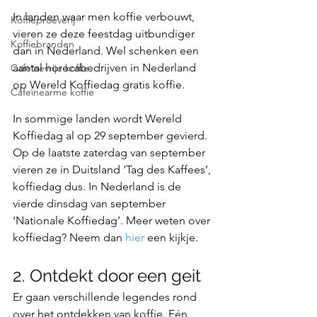
In landen waar men koffie verbouwt, 
Koffieproeverij
vieren ze deze feestdag uitbundiger 
Koffiebranden
dan in Nederland. Wel schenken een 
aantal horecabedrijven in Nederland 
Cafeïnevrije koffie
op Wereld Koffiedag gratis koffie. 
Cafeïnearme koffie
In sommige landen wordt Wereld 
Koffiedag al op 29 september gevierd. 
Op de laatste zaterdag van september 
vieren ze in Duitsland ‘Tag des Kaffees’, 
koffiedag dus. In Nederland is de 
vierde dinsdag van september 
‘Nationale Koffiedag’. Meer weten over 
koffiedag? Neem dan 
hier
 een kijkje.
2. Ontdekt door een geit
Er gaan verschillende legendes rond 
over het ontdekken van koffie. Eén 