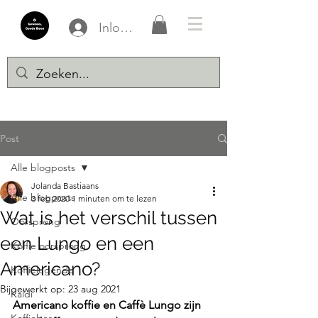
Inloggen
Post
Alle blogposts
Jolanda Bastiaans
Alle blogposts
3 feb 2020
1 minuten om te lezen
Wat is het verschil tussen
Oorsprong
een Lungo en een
Koffie oorsprong
Americano?
Koffielegende
Bijgewerkt op:
23 aug 2021
Kaldi
Americano koffie en Caffè Lungo zijn 