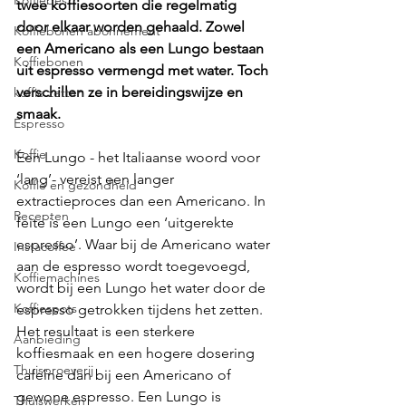
Koffiebes
twee koffiesoorten die regelmatig 
door elkaar worden gehaald. Zowel 
Koffiebonen abonnement
een Americano als een Lungo bestaan 
Koffiebonen
uit espresso vermengd met water. Toch 
verschillen ze in bereidingswijze en 
koffie zetten
smaak.
Espresso
Koffie
Een Lungo - het Italiaanse woord voor 
‘lang’- vereist een langer 
Koffie en gezondheid
extractieproces dan een Americano. In 
Recepten
feite is een Lungo een ‘uitgerekte 
espresso’. Waar bij de Americano water 
Instacoffee
aan de espresso wordt toegevoegd, 
Koffiemachines
wordt bij een Lungo het water door de 
Koffiespots
espresso getrokken tijdens het zetten. 
Het resultaat is een sterkere 
Aanbieding
koffiesmaak en een hogere dosering 
Thuisproeverij
cafeïne dan bij een Americano of 
gewone espresso. Een Lungo is 
Thuiswerken