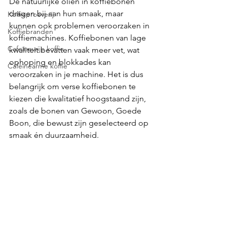
De natuurlijke oliën in koffiebonen 
dragen bij aan hun smaak, maar 
Koffieproeverij
kunnen ook problemen veroorzaken in 
Koffiebranden
koffiemachines. Koffiebonen van lage 
Cafeïnevrije koffie
kwaliteit bevatten vaak meer vet, wat 
ophoping en blokkades kan 
Cafeïnearme koffie
veroorzaken in je machine. Het is dus 
belangrijk om verse koffiebonen te 
kiezen die kwalitatief hoogstaand zijn, 
zoals de bonen van Gewoon, Goede 
Boon, die bewust zijn geselecteerd op 
smaak én duurzaamheid.