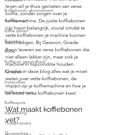
Koffiebes
leven wil je thuis genieten van verse 
Koffiebonen abonnement
koffie, zonder zorgen over je 
Koffiebonen
koffiemachine. De juiste koffiebonen 
zijn hierin belangrijk, vooral omdat te 
koffie zetten
vette koffiebonen je machine kunnen 
Espresso
beschadigen. Bij Gewoon, Goede 
Boon leveren we verse koffiebonen die 
Koffie
niet alleen lekker zijn, maar ook je 
Koffie en gezondheid
machine in topconditie houden. 
Ontdek in deze blog alles wat je moet 
Recepten
weten over vette koffiebonen, de 
Instacoffee
impact op je koffiemachine en hoe je 
Koffiemachines
de beste verse koffiebonen kiest.
Koffiespots
Wat maakt koffiebonen 
Aanbieding
vet?
Thuisproeverij
Thuiswerken