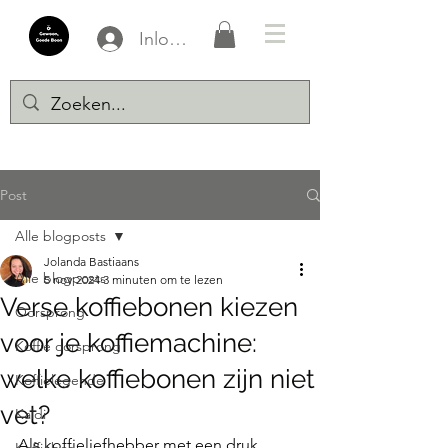
Inloggen
Post
Alle blogposts
Jolanda Bastiaans
Alle blogposts
5 nov 2024
3 minuten om te lezen
Verse koffiebonen kiezen
Oorsprong
voor je koffiemachine:
Koffie oorsprong
welke koffiebonen zijn niet
Koffielegende
vet?
Kaldi
Als koffieliefhebber met een druk 