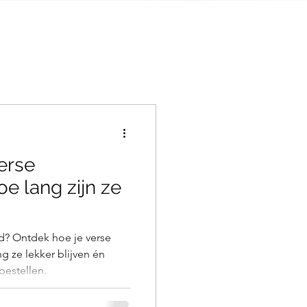
erse
e lang zijn ze
d? Ontdek hoe je verse
g ze lekker blijven én
bestellen.