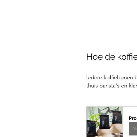
Hoe de koffi
Iedere koffiebonen b
thuis barista's en kl
Pro
N