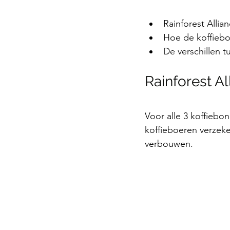
Cafeïnearme koffie
Rainforest Allia
Hoe de koffieb
De verschillen 
Rainforest A
Voor alle 3 koffiebon
koffieboeren verzeke
verbouwen. 