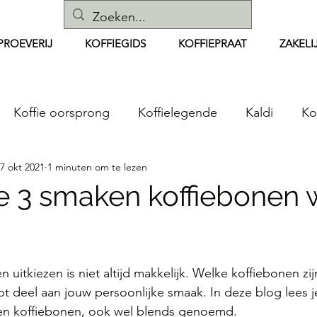
PROEVERIJ
KOFFIEGIDS
KOFFIEPRAAT
ZAKELI
Koffie oorsprong
Koffielegende
Kaldi
Ko
7 okt 2021
1 minuten om te lezen
Koffiebonen
koffie zetten
Espresso
Koffi
de 3 smaken koffiebonen 
ecepten
Instacoffee
Koffiemachines
Koffie
 uitkiezen is niet altijd makkelijk. Welke koffiebonen zij
ken
Koffieproeverij
Koffiebranden
Cafeïnevr
ot deel aan jouw persoonlijke smaak. In deze blog lees je
en koffiebonen, ook wel blends genoemd. 