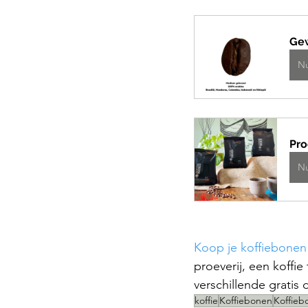
Ge
N
Pro
N
Koop je koffiebonen
proeverij, een koffie
verschillende gratis d
koffie
Koffiebonen
Koffieb