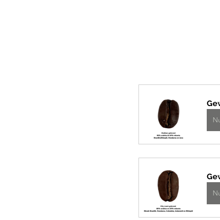
Ge
N
Ge
N