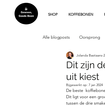
SHOP
KOFFIEBONEN
Alle blogposts
Oorsprong
Jolanda Bastiaans
2
Koffiebonen abonnement
Dit zijn 
uit kiest
Koffie en gezondheid
R
Bijgewerkt op:
7 jan 2024
De beste  koffiebonen
Thuisproeverij
Thuiswer
Dit ligt voor een gro
tussen de drie smak