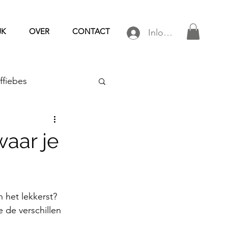
JK
OVER
CONTACT
Inloggen
ffiebes
e
waar je
spots
Aanbieding
n het lekkerst? 
ije koffie
 de verschillen 