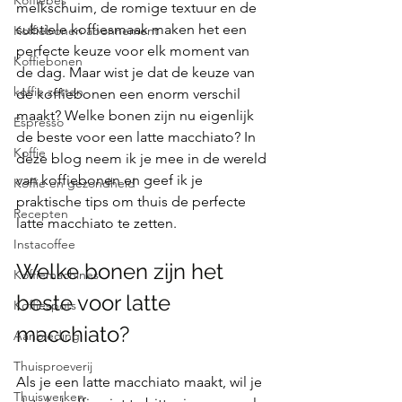
Koffiebes
melkschuim, de romige textuur en de 
subtiele koffiesmaak maken het een 
Koffiebonen abonnement
perfecte keuze voor elk moment van 
Koffiebonen
de dag. Maar wist je dat de keuze van 
koffie zetten
de koffiebonen een enorm verschil 
maakt? Welke bonen zijn nu eigenlijk 
Espresso
de beste voor een latte macchiato? In 
Koffie
deze blog neem ik je mee in de wereld 
van koffiebonen en geef ik je 
Koffie en gezondheid
praktische tips om thuis de perfecte 
Recepten
latte macchiato te zetten.
Instacoffee
Welke bonen zijn het 
Koffiemachines
beste voor latte 
Koffiespots
macchiato?
Aanbieding
Thuisproeverij
Als je een latte macchiato maakt, wil je 
Thuiswerken