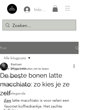
Inloggen
Post
Alle blogposts
Bastiaan
Alle blogposts
29 jun
3 minuten om te lezen
De beste bonen latte
Oorsprong
macchiato: zo kies je ze
Koffie oorsprong
zelf
Koffielegende
Een latte macchiato is voor velen een 
Kaldi
favoriet koffiedrankje. Het zachte 