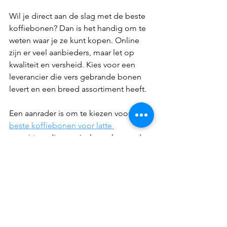
Wil je direct aan de slag met de beste 
koffiebonen? Dan is het handig om te 
weten waar je ze kunt kopen. Online 
zijn er veel aanbieders, maar let op 
kwaliteit en versheid. Kies voor een 
leverancier die vers gebrande bonen 
levert en een breed assortiment heeft.
Een aanrader is om te kiezen voor 
beste koffiebonen voor latte 
macchiato
 die speciaal geselecteerd 
zijn voor dit doel. Zo weet je zeker dat 
je bonen krijgt die perfect passen bij 
jouw latte macchiato.
Daarnaast kun je ook lokale branders 
bezoeken. Vaak kun je daar advies 
krijgen en zelfs proeven voordat je 