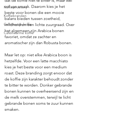
dat de koffie niet te bitter is, maar wel 
vol van smaak. Daarom kies je het 
Koffieproeverij
beste voor bonen die een mooie 
Koffiebranden
balans bieden tussen zoetheid, 
Cafeïnevrije koffie
mildheid en een lichte zuurgraad. Over 
het algemeen zijn Arabica bonen 
Cafeïnearme koffie
favoriet, omdat ze zachter en 
aromatischer zijn dan Robusta bonen.
Maar let op: niet elke Arabica boon is 
hetzelfde. Voor een latte macchiato 
kies je het beste voor een medium 
roast. Deze branding zorgt ervoor dat 
de koffie zijn karakter behoudt zonder 
te bitter te worden. Donker gebrande 
bonen kunnen te overheersend zijn en 
de melk overstemmen, terwijl te licht 
gebrande bonen soms te zuur kunnen 
smaken.