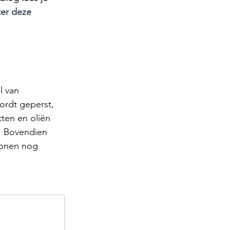
er deze 
 van 
rdt geperst, 
ten en oliën 
. Bovendien 
bonen nog 