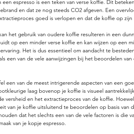
an een espresso is een teken van verse koffie. Dit beteke
gebrand en dat ze nog steeds CO2 afgeven. Een overvl
tractieproces goed is verlopen en dat de koffie op zijn 
an het gebruik van oudere koffie resulteren in een dun
 duidt op een minder verse koffie en kan wijzen op een m
rvaring. Het is dus essentieel om aandacht te bestede
als een van de vele aanwijzingen bij het beoordelen van d
fel een van de meest intrigerende aspecten van een goe
otkleurige laag bovenop je koffie is visueel aantrekkelij
de versheid en het extractieproces van de koffie. Hoewel 
eit van je koffie uitsluitend te beoordelen op basis van d
ouden dat het slechts een van de vele factoren is die va
smaak van je kopje espresso.