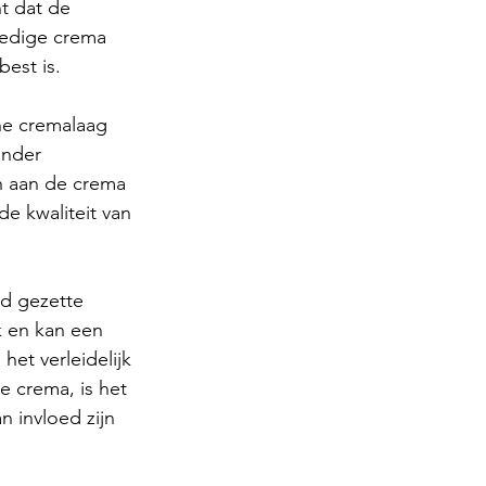
nt dat de 
oedige crema 
best is.
ne cremalaag 
inder 
n aan de crema 
e kwaliteit van 
d gezette 
k en kan een 
het verleidelijk 
e crema, is het 
n invloed zijn 