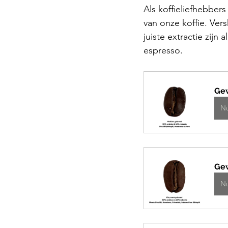
Als koffieliefhebber
van onze koffie. Ver
juiste extractie zijn
espresso. 
Ge
N
Ge
N