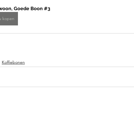
woon, Goede Boon #3
u kopen
Koffiebonen