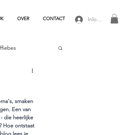
JK
OVER
CONTACT
Inloggen
ffiebes
e
spots
Aanbieding
roma's, smaken 
igen. Een van 
 die heerlijke 
ije koffie
k? Hoe ontstaat 
blog lees je 