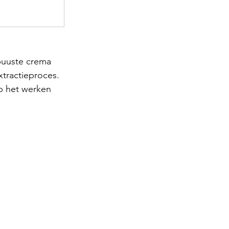
buuste crema 
tractieproces. 
op het werken 