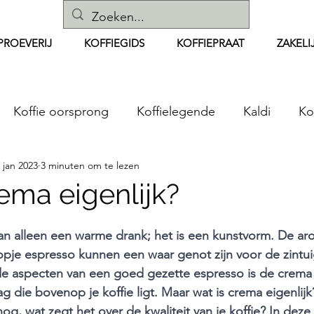
PROEVERIJ
KOFFIEGIDS
KOFFIEPRAAT
ZAKELI
Koffie oorsprong
Koffielegende
Kaldi
Ko
 jan 2023
3 minuten om te lezen
Koffiebonen
koffie zetten
Espresso
Koffi
ema eigenlijk?
ecepten
Instacoffee
Koffiemachines
Koffie
dan alleen een warme drank; het is een kunstvorm. De a
opje espresso kunnen een waar genot zijn voor de zintu
e aspecten van een goed gezette espresso is de crema -
ken
Koffieproeverij
Koffiebranden
Cafeïnevr
g die bovenop je koffie ligt. Maar wat is crema eigenlij
nog, wat zegt het over de kwaliteit van je koffie? In deze 