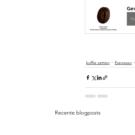
Ge
N
koffie zetten
Espresso
Recente blogposts