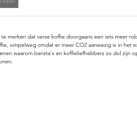
u kopen
p te merken dat verse koffie doorgaans een iets meer ro
fie, simpelweg omdat er meer CO2 aanwezig is in het ex
denen waarom barista's en koffieliefhebbers zo dol zijn 
onen.