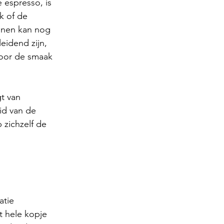
 espresso, is 
k of de 
bonen kan nog 
eidend zijn, 
oor de smaak 
t van 
id van de 
zichzelf de 
atie 
t hele kopje 