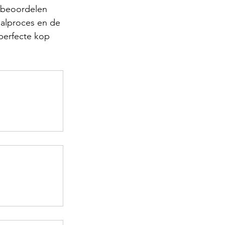
t beoordelen 
aalproces en de 
 perfecte kop 