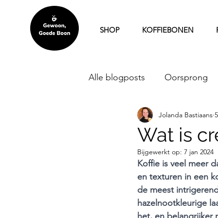
SHOP
KOFFIEBONEN
Alle blogposts
Oorsprong
Jolanda Bastiaans
5
Koffiebonen abonnement
Wat is cr
Bijgewerkt op:
7 jan 2024
Koffie en gezondheid
R
Koffie is veel meer 
en texturen in een k
de meest intrigerend
Thuisproeverij
Thuiswer
hazelnootkleurige laa
het, en belangrijker 