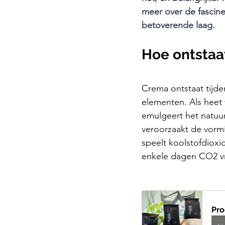
meer over de fascin
Cafeïnearme koffie
betoverende laag.
Hoe ontstaa
Crema ontstaat tijd
elementen. Als heet
emulgeert het natuur
veroorzaakt de vormi
speelt koolstofdioxi
enkele dagen CO2 vri
Pro